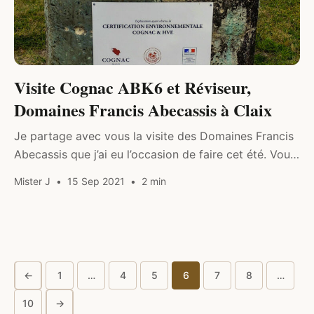
Visite Cognac ABK6 et Réviseur,
Domaines Francis Abecassis à Claix
Je partage avec vous la visite des Domaines Francis
Abecassis que j’ai eu l’occasion de faire cet été. Vous
allez également découvrir l’une des marques de
Mister J
15 Sep 2021
2 min
Cognac dont…
←
1
…
4
5
6
7
8
…
Pagination
10
→