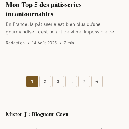
Mon Top 5 des pâtisseries
incontournables
En France, la pâtisserie est bien plus qu’une
gourmandise : c’est un art de vivre. Impossible de
résister à l’appel d’une vitrine de boulangerie remplie
Redaction
14 Août 2025
2 min
de douceurs colorées.…
1
2
3
…
7
→
Pagination
des
publications
Mister J : Blogueur Caen