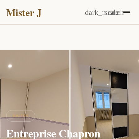
Mister J
dark_mode
search
DIVERS
Entreprise Chapron