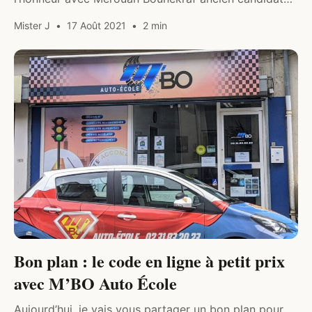
Top Chef pour trouver le meilleur gâteau de France.
Mister J
17 Août 2021
2 min
Je vous présente…
DIVERS
Bon plan : le code en ligne à petit prix
avec M’BO Auto École
Aujourd’hui, je vais vous partager un bon plan pour