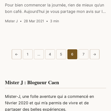
Pour bien commencer la journée, rien de mieux qu’un
bon café. Aujourd’hui je vous partage mon avis sur la
machine à expresso Delonghi Magnifica S.
Mister J
28 Mar 2021
3 min
←
1
…
4
5
6
7
→
Pagination
des
publications
Mister J : Blogueur Caen
Mister-J, une folle aventure qui a commencé en
février 2020 et qui m’a permis de vivre et de
partager des belles expériences.