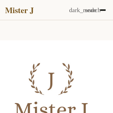
Mister J
dark_mode
search